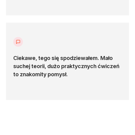
Triggery
Zmienne, ewaluacja wyrażeń i przekazywanie
zmiennych
Wykonania warunkowe
Tajne zmienne w kontekście repozytorium i
Ciekawe, tego się spodziewałem. Mało
organizacji
suchej teorii, dużo praktycznych ćwiczeń
Kontekst
to znakomity pomysł.
Strategie
Artefakty
Zaawansowany GitHub Actions (180 min)