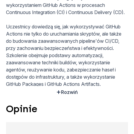
wykorzystaniem GitHub Actions w procesach
Continuous Integration (CI) i Continuous Delivery (CD).
Uczestnicy dowiedzą się, jak wykorzystywać GitHub
Actions nie tylko do uruchamiania skryptów, ale także
do budowania zaawansowanych pipeline'ów CI/CD,
przy zachowaniu bezpieczeństwa i efektywności.
Szkolenie obejmuje podstawy automatyzacji,
zaawansowane techniki buildów, wykorzystanie
agentów, reużywanie kodu, zabezpieczanie haseł i
dostępów do infrastruktury, a także wykorzystanie
GitHub Packages i GitHub Actions Artifacts.
Rozwiń
Ponadto, uczestnicy poznają bardziej zaawansowane
tematy, takie jak pisanie własnych akcji, reużywalne
Opinie
workflowy, integrację z Azure za pomocą OpenID
Connect i zarządzanie konfiguracją wielu środowisk.