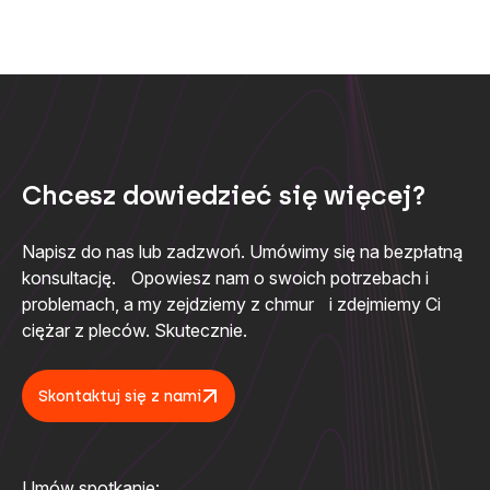
Nasze workflowy i akcje w GitHub Actions są kodem. I
jak każdy taki zbiór przy pewnym rozmiarze warto
zacząć go organizować żeby mieć porządek, zapewnić
bezpieczeństwo i uniknąć duplikacji.
Poruszumy tu bardziej zaawansowane techniki w
Chcesz dowiedzieć się więcej?
wykorzystaniu GitHub Actions pozwalające
dostosować je do potrzeb organizacji.
Napisz do nas lub zadzwoń. Umówimy się na bezpłatną
konsultację. Opowiesz nam o swoich potrzebach i
Poruszane tematy:
problemach, a my zejdziemy z chmur i zdejmiemy Ci
ciężar z pleców. Skutecznie.
Agenci
Pisanie własnej akcji
Skontaktuj się z nami
Reużywalne i startowe workflow
Umów spotkanie: