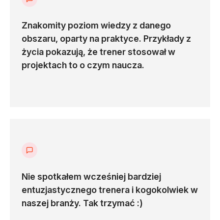
Podstawy GitHub Actions (180 min)
Znakomity poziom wiedzy z danego
O konieczności automatyzacji CI/CD już się nie
obszaru, oparty na praktyce. Przykłady z
dyskutuje. Pozostaje zacząć korzystać. GitHub Actions
życia pokazują, że trener stosował w
przedstawia ciekawą ofertę - proste, intuicyjne ale i z
projektach to o czym naucza.
dużymi możliwościami narzędzie CI/CD z jednymi z
najlepszych narzędzi do zapewnienia bezpieczeństwa
kodu. Tu zrozumiemy jak działa i nauczymy się jak
zrealizować większość przypadków użycia w interakcji
z GitHub Actions.
Poruszane tematy:
Architektura i działanie GitHub Actions
Nie spotkałem wcześniej bardziej
Wykorzystanie gotowych akcji
entuzjastycznego trenera i kogokolwiek w
naszej branży. Tak trzymać :)
Struktura workflow (stepy i joby)