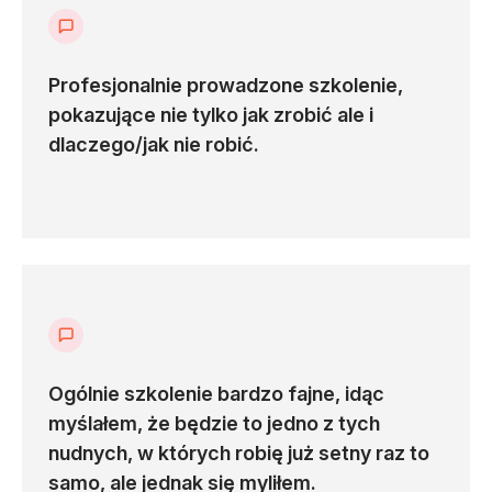
Najważniejsze Zagadnienia:
Podstawy Automatyzacji GitHub Actions
:
Zrozumienie możliwości i funkcji GitHub Actions.
Profesjonalnie prowadzone szkolenie,
pokazujące nie tylko jak zrobić ale i
Zaawansowane Techniki Buildów
: Nauka
dlaczego/jak nie robić.
zaawansowanych metod tworzenia buildów.
Typy i Użycie Agentów
: Zarządzanie i
wykorzystanie agentów w GitHub Actions.
Reużywanie Kodu
: Efektywne metody
reużywania kodu w pipeline'ach.
Bezpieczeństwo Haseł i Dostępów
: Metody
zabezpieczania haseł i dostępów do
infrastruktury.
Ogólnie szkolenie bardzo fajne, idąc
myślałem, że będzie to jedno z tych
GitHub Packages i GitHub Actions Artifacts
:
Wykorzystanie artefaktów i pakietów w procesie
nudnych, w których robię już setny raz to
CI/CD.
samo, ale jednak się myliłem.