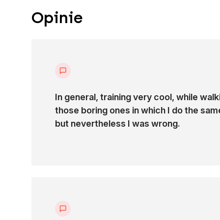
Wdrożenie i konfiguracja Azure Firewall
Opinie
oraz filtrowanie ruchu east-west
Konfiguracja dostępu prywatnego do
usług Pasa (Service Endpoint, Private
Link)
Monitorowanie sieci, alerty,
In general, training very cool, while wal
troubleshooting.
those boring ones in which I do the sam
but nevertheless I was wrong.
Program szkolenia
Start, przywitanie, etc.
Sieci w Azure (180 min)
Ten moduł oferuje kompleksowe wprowadzenie do Az