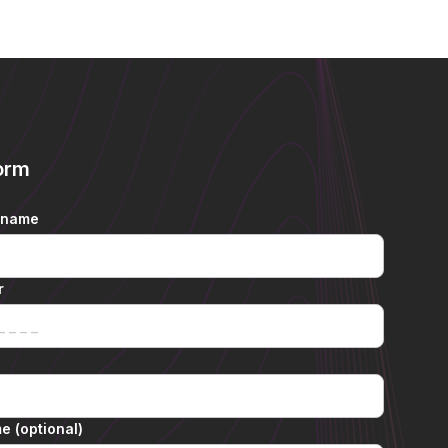
orm
rname
r
 (optional)