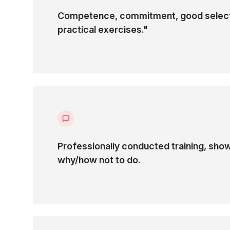
podstawowe zagadnienia i usługi związane z siecią 
Competence, commitment, good selecti
practical exercises."
Uczestnicy nauczą się projektować i konfigurować s
scenariuszy biznesowych. Moduł obejmuje warsztaty p
Network Security Groups (NSG), User-Defined Routes
Endpoints.
Poruszone zostaną także tematy dotyczące łączenia s
skalowalności oraz kwestie bezpieczeństwa sieciow
metodami monitorowania, diagnozowania i zarządzan
Główne Zagadnienia:
Professionally conducted training, show
why/how not to do.
Podstawy Azure Networking
:
Wprowadzenie do kluczowych
aspektów sieci w Azure.
Warsztaty Praktyczne z Konfiguracji
Sieci
: Nauka konfiguracji NSG, UDR,