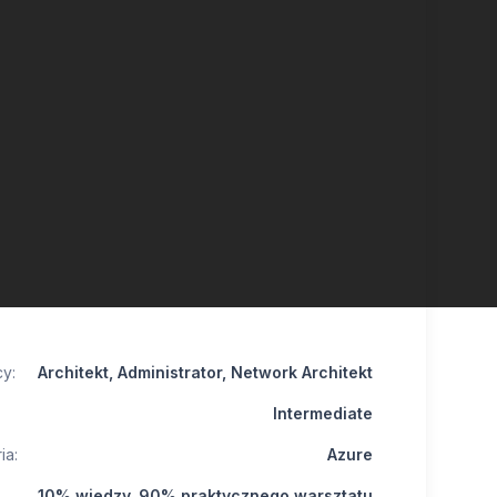
y:
Architekt, Administrator, Network Architekt
:
Intermediate
ia:
Azure
10% wiedzy, 90% praktycznego warsztatu