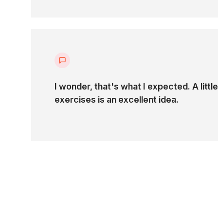
Moduł zawiera również najlepsze praktyki i wskazó
chmurze Azure.
Poruszane zagadnienia:
Wprowadzenie do usług DNS w chmurze
Azure
I wonder, that's what I expected. A little
exercises is an excellent idea.
Tworzenie i konfigurowanie publicznych i
prywatnych stref DNS w Azure.
Scenariusze hybrydowego wdrożenia
DNS (Azure - On-premises)
Azure Firewall (180 min)