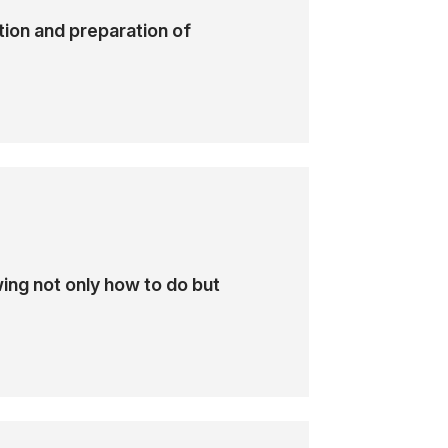
w środowisku Azure.
on and preparation of
ieci w Azure, dostosowując je do różnych
raktyczne z konfiguracji sieci, w tym
 (UDR), Service Endpoints i Private
ieci dla lepszej wydajności i
ego. Uczestnicy zapoznają się również z
ia sieciami w Azure.
ing not only how to do but
Przykłady Architektur Sieciowych
:
Omówienie różnych architektur
sieciowych dostosowanych do
specyficznych potrzeb biznesowych.
Łączenie Sieci dla Wydajności i
Skalowalności
: Zrozumienie peeringu,