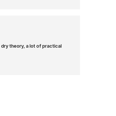
wki dotyczące zarządzania usługami DNS w
Przegląd narzędzi i usług zarządzania
DNS (Strefy, DNS Proxy, DNS Private
 dry theory, a lot of practical
Resolver, Traffic Manager)
Monitorowanie i rozwiązywanie
problemów z usługami DNS w Azure
Najlepsze praktyki i wskazówki
dotyczące zarządzania usługami DNS w
chmurze Azure.