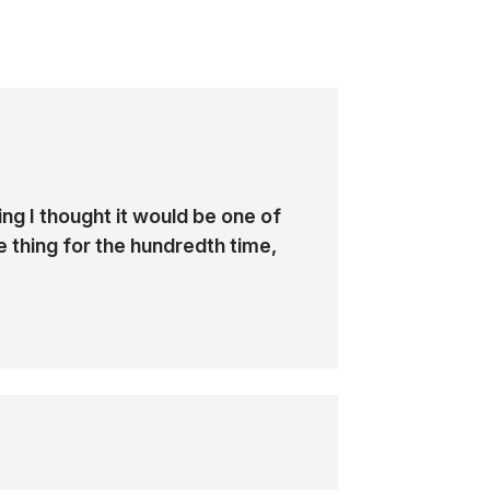
Zabezpieczenia i load balancing ruchu
HTTP - Azure ApGw, Azure Frontdoor,
integracja z rozwiązaniami 3rd party
Strategia dostępu przez RDP/SSH -
Azure Bastion, jump host, AVD
king I thought it would be one of
e thing for the hundredth time,
ure Networking, przedstawiając