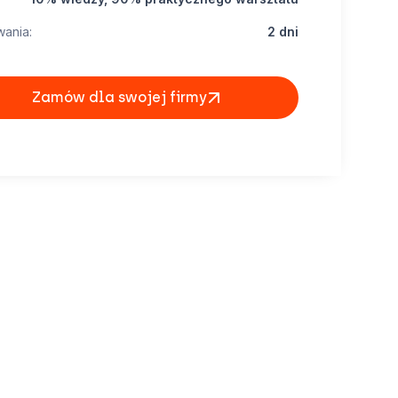
wania:
2 dni
Zamów dla swojej firmy