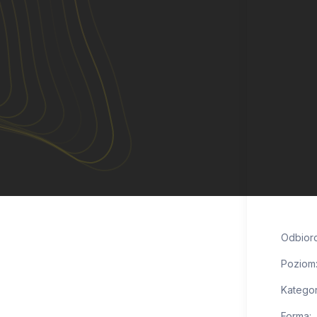
Odbiorc
Poziom
Kategor
Forma: