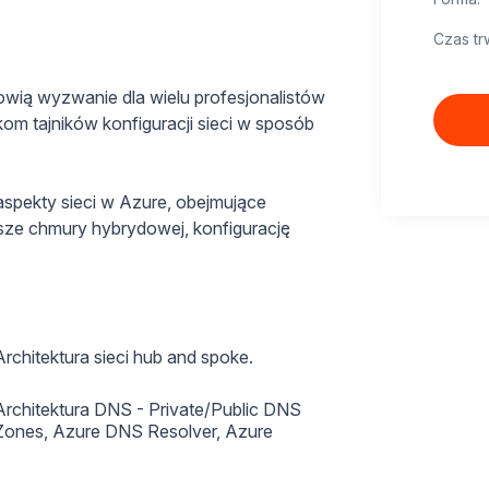
Czas tr
owią wyzwanie dla wielu profesjonalistów
kom tajników konfiguracji sieci w sposób
spekty sieci w Azure, obejmujące
usze chmury hybrydowej, konfigurację
Architektura sieci hub and spoke.
Architektura DNS - Private/Public DNS
Zones, Azure DNS Resolver, Azure
Firewall DNS Proxy